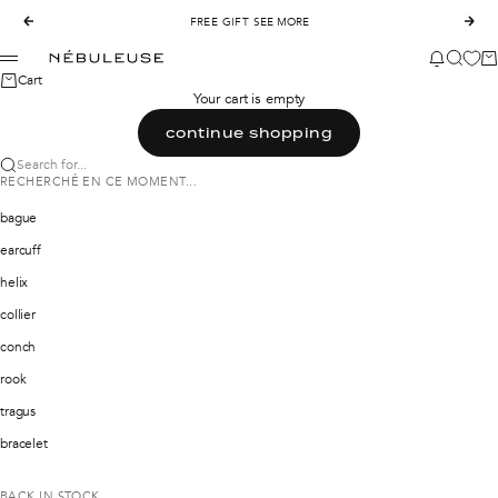
Skip to content
Previous
FREE GIFT
SEE MORE
Nex
Nébuleuse Bijoux
News mod
Search
Ca
Menu
Cart
Your cart is empty
continue shopping
Search for...
RECHERCHÉ EN CE MOMENT...
bague
earcuff
helix
collier
conch
rook
tragus
bracelet
BACK IN STOCK