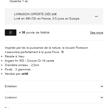
Garantie 1 an
LIVRAISON OFFERTE DÉS 60€
Go to it
Go to i
Go to i
Livré en 48h-72h en France, 3-5 jours en Europe
+
38
points de fidélité
See more
Inspirée par les la puissance de la nature, la boucle Floraison
s'associera parfaitement à la puce Flora. 🌸
Résiste à l'eau
Argent fin 925 / Dorure Or 18 carats
Diamètre anneau : 2,5cm
Poids : 3 grammes
Vendue par
unité
Entretien
Livraison