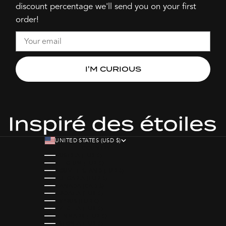
discount percentage we'll send you on your first
order!
Email
I'M CURIOUS
UNITED STATES (USD $)
COUNTRY
AUSTRIA (EUR €)
BELGIUM (EUR €)
BOUVET ISLAND (EUR €)
BULGARIA (EUR €)
CANADA (CAD $)
CROATIA (EUR €)
CYPRUS (EUR €)
CZECHIA (EUR €)
DENMARK (EUR €)
ESTONIA (EUR €)