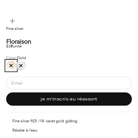
zoom
Fine silver
Floraison
Sale price
$38
l'unité
Color:
Gold
Gold
Silver
je m'inscris au réassort
Fine silver 925 /18 -carat gold gilding
Résiste à l'eau