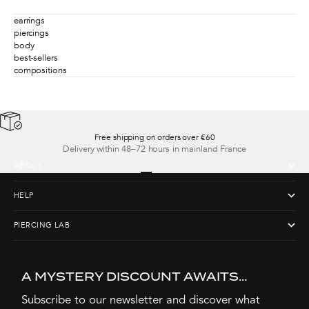
earrings
piercings
body
best-sellers
compositions
Free shipping on orders over €60
Delivery within 48–72 hours in mainland France
ABOUT
Go to item 1
Go to item 2
Go to item 3
Go to item 4
HELP
PIERCING LAB
A MYSTERY DISCOUNT AWAITS...
Subscribe to our newsletter and discover what