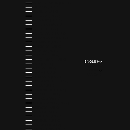
FAROE ISLANDS (EUR €)
FINLAND (EUR €)
FRANCE (EUR €)
GEORGIA (EUR €)
GERMANY (EUR €)
GIBRALTAR (EUR €)
GREECE (EUR €)
GREENLAND (EUR €)
GUADELOUPE (EUR €)
GUERNSEY (EUR €)
HUNGARY (EUR €)
ICELAND (EUR €)
IRELAND (EUR €)
ISLE OF MAN (EUR €)
ENGLISH
ITALY (EUR €)
LANGUAGE
JERSEY (EUR €)
ENGLISH
LATVIA (EUR €)
FRANÇAIS
LITHUANIA (EUR €)
LUXEMBOURG (EUR €)
MALTA (EUR €)
MARTINIQUE (EUR €)
MAYOTTE (EUR €)
MONACO (EUR €)
NETHERLANDS (EUR €)
NORWAY (EUR €)
POLAND (EUR €)
PORTUGAL (EUR €)
RÉUNION (EUR €)
ROMANIA (EUR €)
SAN MARINO (EUR €)